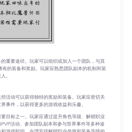
备的重要途径。玩家可以组织或加入一个团队，与其
得稀有的装备和奖励。玩家应熟悉团队副本的机制和策
敌人。
这些活动可以获得独特的奖励和装备。玩家应密切关
世界事件，以获得更多的游戏收益和乐趣。
重要目标之一。玩家应通过提升角色等级、解锁职业
PVP活动、参加团队副本和参与世界事件等多种途
力和游戏时间，合理安排解锁职业坐骑和装备等级的