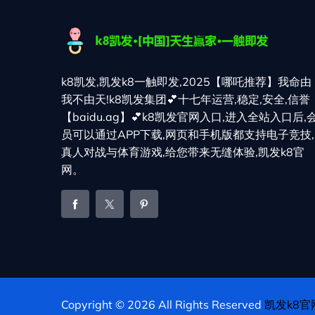
k8凯发,凯发k8一触即发,2025【哪吒推荐】我命由
我不由天!k8凯发集团💕十七年运营,稳定,安全,信誉
【baidu.ag】💕k8凯发官网入口,进入全站入口后,
员可以通过APP下载,网页和手机版都支持电子竞技,
真人对战与体育游戏,给您带来无缝体验,凯发k8官
网。
Copyright © 2026 All Rights Reserved
凯发k8官