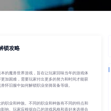
解锁攻略
版本的魔兽世界游戏，旨在让玩家回味当年的游戏体
容更加困难，需要玩家付出更多的努力和时间才能获
魔兽怀旧服中如何解锁职业坐骑装备等级。
欢的职业和种族。不同的职业和种族有不同的特点和
的影响。玩家应根据自己的游戏风格和喜好来选择合