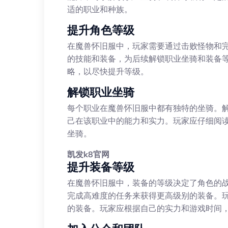
适的职业和种族。
提升角色等级
在魔兽怀旧服中，玩家需要通过击败怪物和
的技能和装备，为后续解锁职业坐骑和装备
略，以尽快提升等级。
解锁职业坐骑
每个职业在魔兽怀旧服中都有独特的坐骑。
己在该职业中的能力和实力。玩家应仔细阅
坐骑。
凯发k8官网
提升装备等级
在魔兽怀旧服中，装备的等级决定了角色的
完成高难度的任务来获得更高级别的装备。玩
的装备。玩家应根据自己的实力和游戏时间