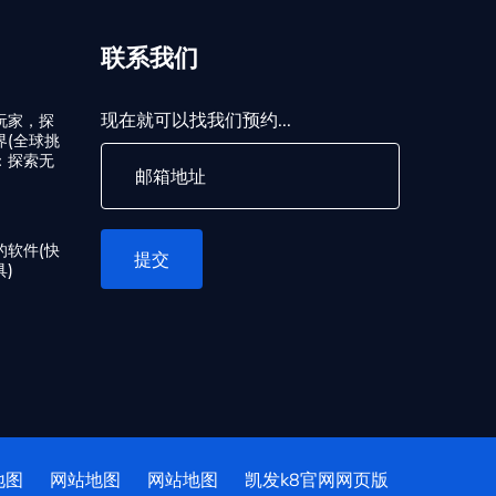
联系我们
现在就可以找我们预约...
玩家，探
界(全球挑
：探索无
的软件(快
提交
)
地图
网站地图
网站地图
凯发k8官网网页版