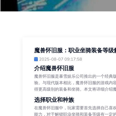
魔兽怀旧服：职业坐骑装备等级
2025-08-07 09:17:58
介绍魔兽怀旧服
魔兽怀旧服是暴雪娱乐公司推出的一个经典
验。与现代版本相比，魔兽怀旧服的游戏内
得更高级别的装备和坐骑。本文将详细介绍
选择职业和种族
在魔兽怀旧服中，玩家需要首先选择自己喜
能力，对于解锁职业坐骑和装备等级有一定