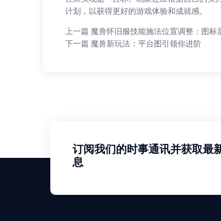
计划，以获得更好的游戏体验和成就感。
上一篇
魔兽怀旧服技能施法位置调整：图标
下一篇
魔兽新玩法：平台图引领你进阶
订阅我们的时事通讯并获取最
息