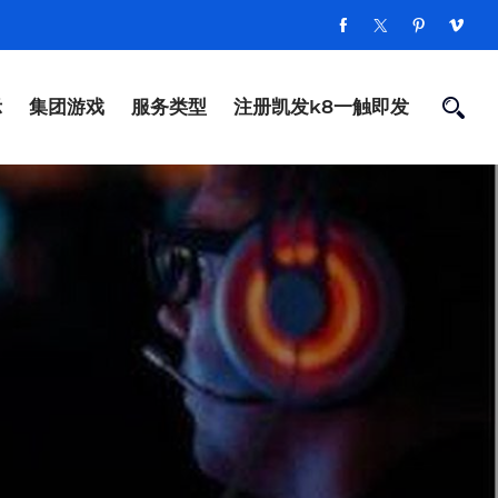
示
集团游戏
服务类型
注册凯发k8一触即发