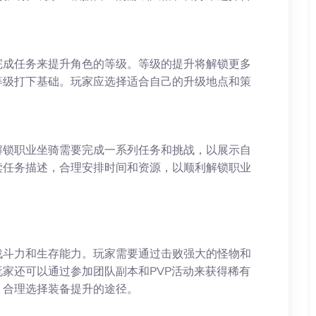
完成任务来提升角色的等级。等级的提升将解锁更多
等级打下基础。玩家应选择适合自己的升级地点和策
解锁职业坐骑需要完成一系列任务和挑战，以展示自
读任务描述，合理安排时间和资源，以顺利解锁职业
战斗力和生存能力。玩家需要通过击败强大的怪物和
家还可以通过参加团队副本和PVP活动来获得稀有
，合理选择装备提升的途径。