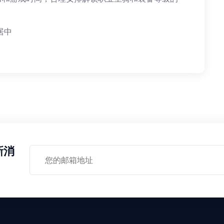
居中
新消