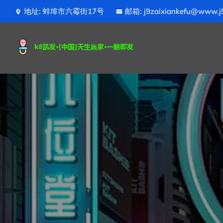
地址: 蚌埠市六霉街17号
邮箱: j9zaixiankefu@www.j